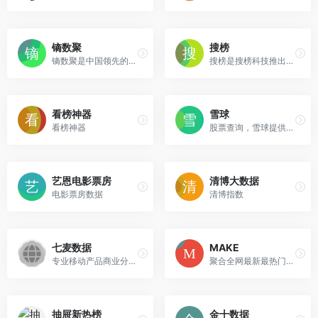
镝数聚
搜榜
镝数聚是中国领先的数据综合服务平台,聚合3000+数据机构,提供7大服务类型,汇集海量权威数据,为数据服务的供需双方精准匹配需求,深度对接资源,释放数据价值.
搜榜是搜榜科技推出的热搜榜聚合导航平台,每日为用户提供:百度风云榜/微博热搜榜/微信热词榜/知乎热搜榜/豆瓣排行榜和抖音热搜榜等主流互联网平台的今日热搜榜单;看热搜,上搜榜,一网看全网;让每个人轻松发现热点
看榜神器
雪球
看榜神器
股票查询，雪球提供沪深港美股票实时行情。
艺恩电影票房
清博大数据
电影票房数据
清博指数
七麦数据
MAKE
专业移动产品商业分析平台-ASO-ASM优化
聚合全网最新最热门资讯
抽屉新热榜
金十数据