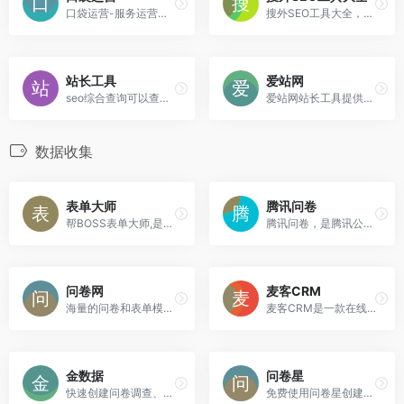
口袋运营-服务运营人的工具导航
搜外SEO工具大全，收集资深SEO从业者常用的各类SEO站长工具，包括综合查询、外链工具、长尾挖掘、排名工具等。
站长工具
爱站网
seo综合查询可以查到该网站各大搜索引擎的信息，包括收录，反链及关键词排名，也可以一目了然的看到该域名的相关信息，比如域名年龄相关备案等等，及时调整网站优化。
爱站网站长工具提供网站收录查询和站长查询以及百度权重值查询等多个站长工具，免费查询各种工具，包括有关键词排名查询，百度收录查询等。
数据收集
表单大师
腾讯问卷
帮BOSS表单大师,是一款功能强大的在线表单制作和数据收集分析工具。零基础用户也可快速创建调查问卷、活动报名、意见反馈、在线订单、信息登记、线上考试等各类表单并生成分析报表，通过短信、邮件推送及投票抽奖互动，轻松完成客户挖掘和营销推广。
腾讯问卷，是腾讯公司推出的免费、专业的问卷调查系统。提供多种方式创建问卷，简单高效的编辑方式，强大的逻辑设置功能，专业的数据统计和样本甄别，让您轻松开启调研工作。
问卷网
麦客CRM
海量的问卷和表单模板，提供20余万精品模板
麦客CRM是一款在线表单制作工具，同时也是强大的客户信息处理和关系管理系统。她可以帮助你轻松完成信息收集与整理，实现客户挖掘与消息推送，并开展持续营销。
金数据
问卷星
快速创建问卷调查、活动报名、意见反馈、信息登记、在线订单、考试测评等表单，自动化收集整理数据，节省工作时间，更聪明、更体面的完成工作。
免费使用问卷星创建问卷调查、在线考试、360度评估等应用