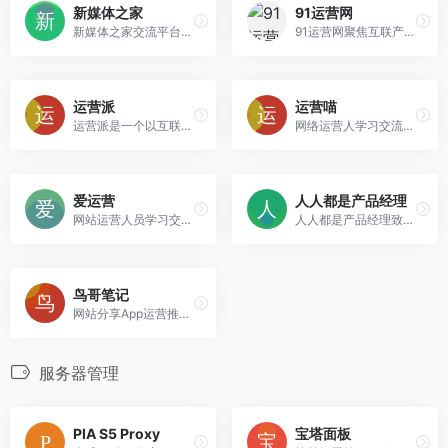
新媒体之家
91运营网
新媒体之家交流平台，免费学习新媒体运营、品牌营销、广告文案、社群运营、用户运营等相关知识，由浅入深，让你从新媒体营销小白变大神。
91运营网聚焦互联产品运营干货,为互联网从业人员提供互联网产品策划,网络营销,网站推广,移动互联网,电子商务运营经验等专业信息和服务。
运营派
运营喵
运营派是一个以互联网运营、市场、营销、文案为核心的学习交流分享平台。运营派为您提供公众号运营，用户增长、用户运营、活动运营、数据运营、新媒体运营、微信裂变、文案策划及app运营推广等专业知识，在这里你还可以通过免费的三节课掌握这些技能。
网络运营人学习交流乐园，汇聚最新的网站运营、产品运营管理、电商运营、APP微信营销推广干货知识。用数据、案例分析的方式提高运营者能力！
爱运营
人人都是产品经理
网站运营人员学习交流，专注于网站产品运营管理、淘宝运营。
人人都是产品经理致力为产品新人、产品经理等广大产品爱好者打造一个良好的学习交流平台。深度剖析国内外互联网业内动态，分享产品设计、交互设计、视觉设计、用户体验设计、产品运营、产品市场和项目管理等专业产品知识。
鸟哥笔记
网站分享App运营推广实战经验、新媒体营销、小程序、抖音营销案例，致力于帮助从业者高效提升专业技能、推动行业良性进化。
服务器管理
PIA S5 Proxy
宝塔面板