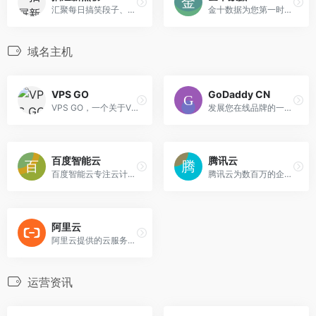
汇聚每日搞笑段子、热门图片、有趣新闻。
金十数据为您第一时间发布数据,计算机自动为您解读,数据影响一目了然.非农,失业率看金十网最快!
域名主机
VPS GO
GoDaddy CN
VPS GO，一个关于VPS的博客，致力于VPS、虚拟主机、独立服务器、域名的优惠分享与推荐。
发展您在线品牌的一切所需帮助和工具：网站、域名、数字化和社交媒体推广，还有 GoDaddy 说明为您一路提供指导。
百度智能云
腾讯云
百度智能云专注云计算、智能大数据、人工智能服务，提供稳定的云服务器、云主机、云存储、CDN、域名注册、物联网等云服务,支持API对接,快速备案等专业解决方案。
腾讯云为数百万的企业和开发者提供安全稳定的云计算服务，涵盖云服务器、云数据库、云存储、视频与CDN、域名注册等全方位云服务和各行业解决方案。
阿里云
阿里云提供的云服务器、云数据库、云存储、CDN、大数据等服务，7x24小时售后支持，专业快速备案，助企业无忧上云。
运营资讯