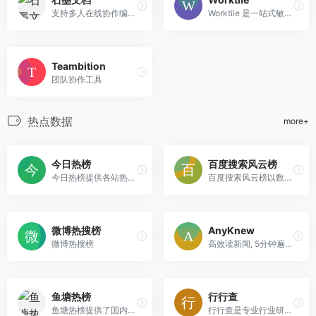
支持多人在线协作编辑文档和表格，独有内容级安全，全过程留痕可追溯。
Worktile 是一站式敏捷研发与DevOps平台，提升研发效能，助力企业更好更快地发布产品
Teambition
团队协作工具
热点数据
more+
今日热榜
百度搜索风云榜
今日热榜提供各站热榜聚合：微信、今日头条、百度、知乎、V2EX、微博、贴吧、豆瓣、天涯、虎扑、Github、抖音...追踪全网热点、简单高效阅读。
百度搜索风云榜以数亿网民的搜索行为作为数据基础，建立权威的关键词排行榜与分类热点门户。
微博热搜榜
AnyKnew
微博热搜榜
高效读新闻, 5分钟遍历全网热点
鱼塘热榜
行行查
鱼塘热榜提供了国内外各大热门网站的聚合信息,包括了知乎、微博、虎扑、V2EX、贴吧、Github、抖音、今日头条等等
行行查是专业行业研究数据库，包含海量细分行业研究报告，研究信息覆盖大消费、节能环保、传媒娱乐、信息科技、地产金融、生命健康、先进制造、传统行业等领域。