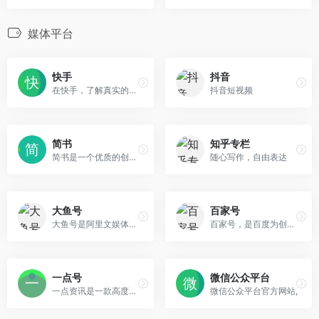
媒体平台
快手
抖音
在快手，了解真实的世界，认识有趣的人，也可以记录真实而有趣的自己。
抖音短视频
简书
知乎专栏
简书是一个优质的创作社区，在这里，你可以任性地创作，一篇短文、一张照片、一首诗、一幅画……我们相信，每个人都是生活中的艺术家，有着无穷的创造力。
随心写作，自由表达
大鱼号
百家号
大鱼号是阿里文娱体系为内容创作者提供的统一账号
百家号，是百度为创作者打造的集创作、发布、变现于一体的内容创作平台，也是众多企业号实现营销转化的运营新阵地。
一点号
微信公众平台
一点资讯是一款高度智能的新闻资讯应用，通过它你可以搜索并订阅任意关键词，它会自动帮你聚合整理并实时更新相关资讯，同时会智能分析你的兴趣爱好，为你推荐感兴趣的内容。
微信公众平台官方网站,