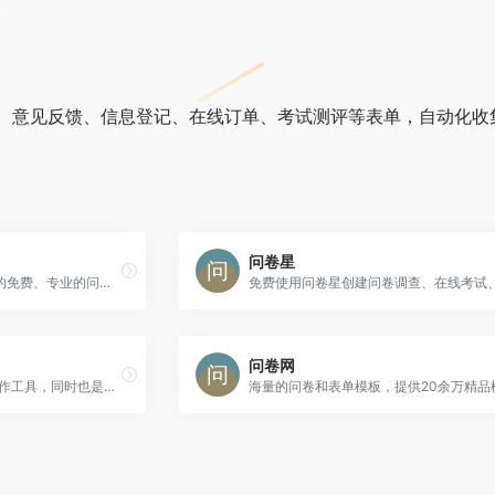
、意见反馈、信息登记、在线订单、考试测评等表单，自动化收
问卷星
腾讯问卷，是腾讯公司推出的免费、专业的问卷调查系统。提供多种方式创建问卷，简单高效的编辑方式，强大的逻辑设置功能，专业的数据统计和样本甄别，让您轻松开启调研工作。
问卷网
麦客CRM是一款在线表单制作工具，同时也是强大的客户信息处理和关系管理系统。她可以帮助你轻松完成信息收集与整理，实现客户挖掘与消息推送，并开展持续营销。
海量的问卷和表单模板，提供20余万精品