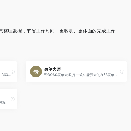
集整理数据，节省工作时间，更聪明、更体面的完成工作。
表单大师
免费使用问卷星创建问卷调查、在线考试、360度评估等应用
帮BOSS表单大师,是一款功能强大的在线表单制作和数据收集分析工具。零基础用户也可快速创建调查问卷、活动报名、意见反馈、在线订单、信息登记、线上考试等各类表单并生成分析报表，通过短信、邮件推送及投票抽奖互动，轻松完成客户挖掘和营销推广。
模板