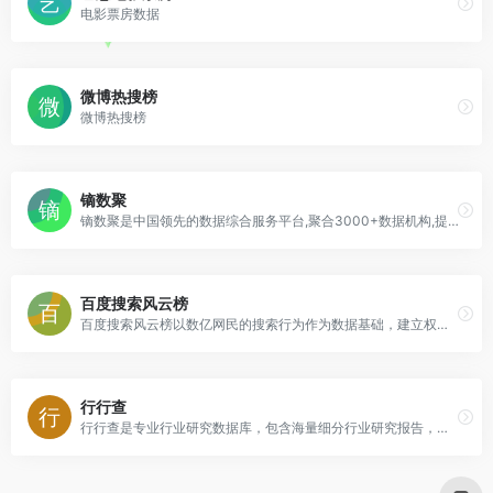
电影票房数据
微博热搜榜
微博热搜榜
镝数聚
镝数聚是中国领先的数据综合服务平台,聚合3000+数据机构,提供7大服务类型,汇集海量权威数据,为数据服务的供需双方精准匹配需求,深度对接资源,释放数据价值.
百度搜索风云榜
百度搜索风云榜以数亿网民的搜索行为作为数据基础，建立权威的关键词排行榜与分类热点门户。
行行查
行行查是专业行业研究数据库，包含海量细分行业研究报告，研究信息覆盖大消费、节能环保、传媒娱乐、信息科技、地产金融、生命健康、先进制造、传统行业等领域。