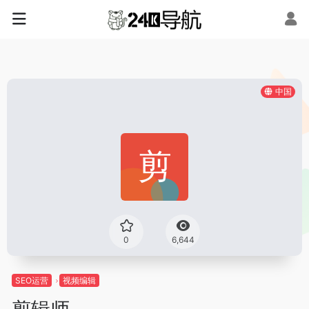
中国
0
6,644
SEO运营
视频编辑
剪辑师