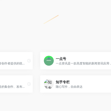
一点号
大鱼号是阿里文娱体系为内容创作者提供的统一账号
知乎专栏
百家号，是百度为创作者打造的集创作、发布、变现于一体的内容创作平台，也是众多企业号实现营销转化的运营新阵地。
随心写作，自由表达