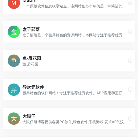
MSDN
一个原版软件信息收录站点，该网站创办十年仍是非常简洁的风格，没有广告
盒子部落
盒子部落是一个极具特色的资源网站，本网站专注于推荐优秀软件、APP应用和互联网资源，每篇图文评测都极其用心。你在这里可以免费获取我们精选的优秀软件应用、装机必备软件，我们每天都会分享大量的软件，为您提供优质的软件及下载服务。
鱼·后花园
鱼·后花园
异次元软件
极具特色的软件网站！专注于推荐优秀软件、APP应用和互联网资源，每篇图文评测都极其用心，并提供大量软件资源下载。
大眼仔
大眼仔旭博客提供各类PC软件,绿色软件,手机游戏,安卓APP,汉化软件,软件教程,坚持每天更新大量软件及视频教程,是电脑爱好者最佳的软件下载和学习交流场所