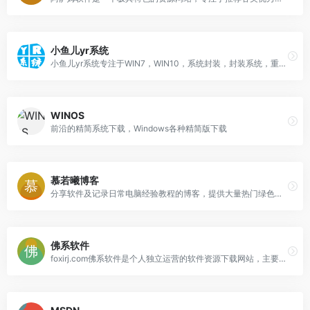
小鱼儿yr系统
小鱼儿yr系统专注于WIN7，WIN10，系统封装，封装系统，重装系统，系统教程，系统下载，软件下载，资源分享等等。
WINOS
前沿的精简系统下载，Windows各种精简版下载
慕若曦博客
分享软件及记录日常电脑经验教程的博客，提供大量热门绿色软件、汉化软件、免费软件、原创软件下载，是业内一流的资源分享博客。
佛系软件
foxirj.com佛系软件是个人独立运营的软件资源下载网站，主要精选分享mac破解软件、精品mac应用、安卓破解去广告软件、windows破解去广告软件及一些软件破解和使用教程，当然本站所发布的资源都是绿色安全无密码且会注明破解作者。