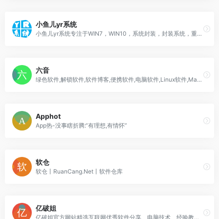
小鱼儿yr系统
小鱼儿yr系统专注于WIN7，WIN10，系统封装，封装系统，重装系统，系统教程，系统下载，软件下载，资源分享等等。
六音
绿色软件,解锁软件,软件博客,便携软件,电脑软件,Linux软件,Mac软件等软件下载。
Apphot
App热-没事瞎折腾:“有理想,有情怀”
软仓
软仓丨RuanCang.Net丨软件仓库
亿破姐
亿破姐官方网站精选互联网优秀软件分享、电脑技术、经验教程、SEO网站优化教程、IT科技资讯为一体的的站点、安全、绿色、放心、YPOJIE.COM找你所需要的 给你我分享的。