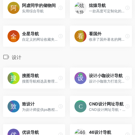
阿虚同学的储物间
炫猿导航
实用综合导航
一款高度可定制化的导航
全星导航
看国外
自定义的网址收藏夹，资源采集导航网。
收录了国外著名的网站、好玩的、好看的、有趣的国外网站
设计
搜图导航
设计小咖设计导航
搜图导航精选及整理国内外优秀的设计行业网站,并且提供一站式快速搜索图像服务支持全网正版图片搜索。拥有以图搜图、智能配色、字体生成、个性定制等功能。给你带来更好的搜图体验,并且收录了十几类设计相关网站包括高清图库、灵感创意、素材资源、教程文章、设计工具、绘画涂鸦、建模贴图、设计社区、字体下载、图标下载等网站。
设计小咖致力打造完美设计师圈子，提供 behance, dribbble, CM国外知名网站的UI, 图标, 样机Mockups, 纹理, Sketch, PPT模板, PS笔刷, 英文字体, wordpress主题, 水彩画等资源，同时更新前端设计、设计教程、设计理论、设计工具和设计欣赏等资讯内容。
致设计
CND设计网址导航
为设计师提供ps教程、UI设计、素材下载、高清图库、配色方案、用户体验、网页设计等全方位设计师网站导航指引。
CND设计网址导航 - 优秀设计网站排名大全
优设导航
46设计导航