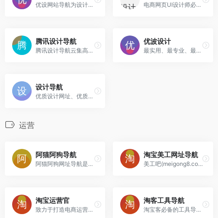
优设网站导航为设计师提供ps教程、UI设计、素材下载、高清图库、配色方案、用户体验、网页设计等全方位设计师网站导航指引。
电商网页UI设计师必备的设计网址导航网站大全，精选优秀设计网站、设计教程、免费无版权可商用设计素材下载和设计技巧
腾讯设计导航
优波设计
腾讯设计导航云集高质量设计网站的内容，云集大量设计素材，随时随地访问收藏为设计灵感保驾护航。
最实用、最专业、最全面、最好用的设计师导航
设计导航
优质设计网址、优质设计资源分享。
运营
阿猫阿狗导航
淘宝美工网址导航
阿猫阿狗网址导航是产品经理和运营人必备的导航站，收录产品、运营、交互设计、用户体验、行业资讯、数据分析、电子商务、产品运营必备工具、国外优秀网站等相关网站。
美工吧(meigong8.com)创办于2014年8月，于2019年6月进行全新改版，致力于为数十万淘宝美工提供一个专业、好用、智能的淘宝美工网址导航站，以提高美工工作效率为目标，在这里你可以找到任何工作中所需要的资源，包括但不限于各类素材资源、高清图库、字体、设计工具、装修工具以及各种美工神器、运营神器等，同时集成了各大搜索引擎，你可以最快的速度获取想要的资源。
淘宝运营官
淘客工具导航
致力于打造电商运营专业导航
淘宝客必备的工具导航站