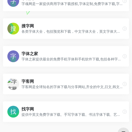
字魂网是一家提供商用字体下载授权,字体定制,免费字体下载,字体授权,以及在线字体转换器的字体公司，致力于让所有人用得起正版字体.
搜字网
各类字体大全，包括预览和下载，中文字体大全，英文字体大全，中文字体包
字体之家
字体之家提供最全的免费手机字体和手机软件下载,包括各种字体打包下载,中文字体,英文字体,ps字体,艺术字体,手机软件，字体工具等,专注于为网民提供字体下载服务
字客网
字客网是全球知名的字体下载与分享网站,齐全的中文,日文,韩文,英文,图标,美术设计,毛笔,钢笔,手写,书法字体大全,提供找字体,字体识别,字体下载,在线字体预览,字体转换,字体设计等服务。
找字网
提供中英文免费字体下载、手写字体下载、书法字体下载、艺术字体下载、手机字体下载预览服务！字体商用在线全自动授权！老牌专业字体市场、字体网站。