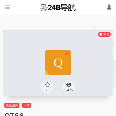
中国
0
6,475
模板图库
字体
QT86