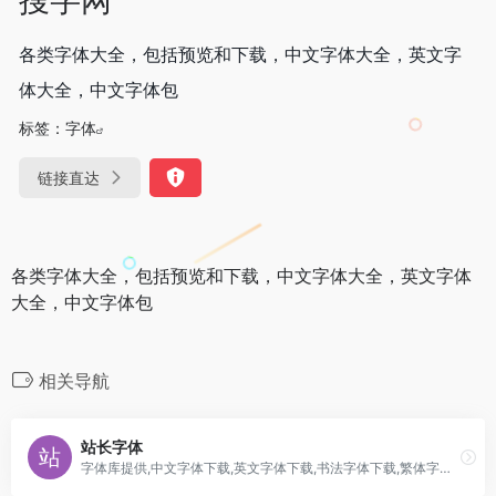
各类字体大全，包括预览和下载，中文字体大全，英文字
体大全，中文字体包
标签：
字体
链接直达
各类字体大全，包括预览和下载，中文字体大全，英文字体
大全，中文字体包
相关导航
站长字体
字体库提供,中文字体下载,英文字体下载,书法字体下载,繁体字体下载,艺术字体下载,广告字体下载,方正字体下载,草书字体下载,毛笔字体下载,字体设计下载,书法字体下载,字体库,等字体免费下载