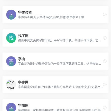
字体传奇
字体传奇网,是以字体,logo,品牌,创意,字库字体下载
找字网
提供中英文免费字体下载、手写字体下载、书法字体下载、艺术字体下载、手机字体下载预览服务！字体商用在线全自动授权！老牌专业字体市场、字体网站。
字由
字由是为设计师量身定做的一款字体下载管理工具。这里收集了国内外上千款精选字体，不仅让你轻松、自由和高效的使用字体，还为你展示了每款字体的详细信息和精选的字体文章。
字客网
字客网是全球知名的字体下载与分享网站,齐全的中文,日文,韩文,英文,图标,美术设计,毛笔,钢笔,手写,书法字体大全,提供找字体,字体识别,字体下载,在线字体预览,字体转换,字体设计等服务。
字魂网
字魂网是一家提供商用字体下载授权,字体定制,免费字体下载,字体授权,以及在线字体转换器的字体公司，致力于让所有人用得起正版字体.