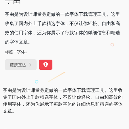
字由是为设计师量身定做的一款字体下载管理工具。这里
收集了国内外上千款精选字体，不仅让你轻松、自由和高
效的使用字体，还为你展示了每款字体的详细信息和精选
的字体文章。
标签：
字体
链接直达
字由是为设计师量身定做的一款字体下载管理工具。这里收
集了国内外上千款精选字体，不仅让你轻松、自由和高效的
使用字体，还为你展示了每款字体的详细信息和精选的字体
文章。