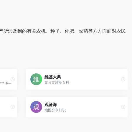
产所涉及到的有关农机、种子、化肥、农药等方方面面对农民
維基大典
程序员文档百科，专门为程序员创建的c/c++ ,python,js,html5,css等在线文档库。
文言文维基百科
观沧海
地图分享知识