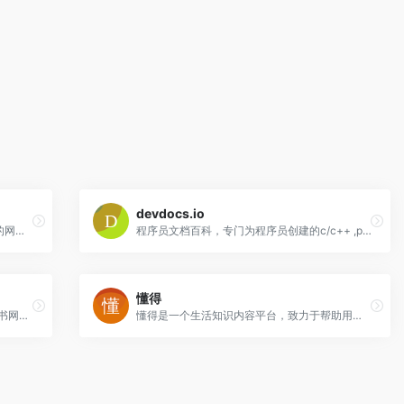
devdocs.io
头条百科是一部准确、全面、易读、丰富的网络百科全书，助您轻松探秘世界，学习知识。
程序员文档百科，专门为程序员创建的c/c++ ,python,js,html5,css等在线文档库。
懂得
A+医学百科是一个开放的在线医学百科全书网站，涵盖疾病百科、症状百科、药品百科、急救百科等医学保健知识。
懂得是一个生活知识内容平台，致力于帮助用户解决生活中遇到的各类“我该怎么办？”的问题，为用户提供高效，准确，有价值的参考答案。