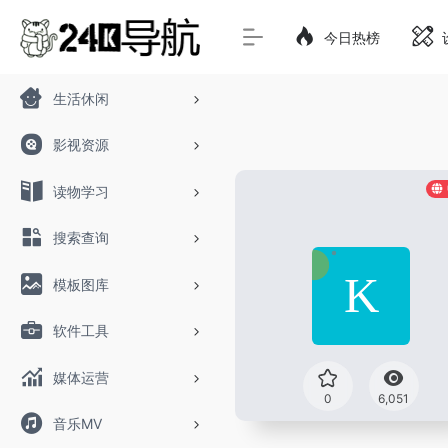
今日热榜
生活休闲
影视资源
读物学习
搜索查询
模板图库
软件工具
媒体运营
0
6,051
音乐MV