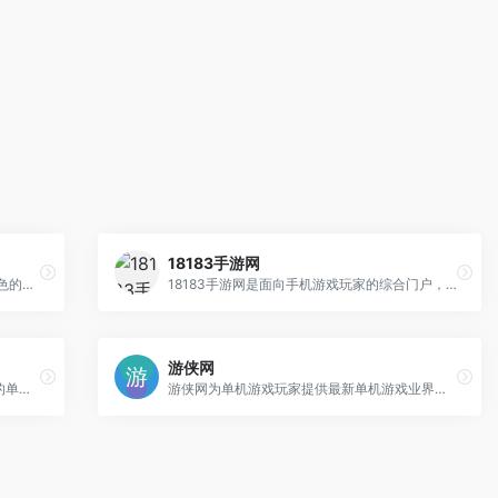
18183手游网
游民星空是国内单机游戏门户网站,提供特色的游戏资讯,大量游戏攻略,经验,评测文章,以及热门游戏资料专题
18183手游网是面向手机游戏玩家的综合门户，提供有趣有态度的最新手游内容。
游侠网
游戏下载为单机游戏玩家提供最新最好玩的单机游戏下载，单机游戏下载大全中文版下载。还有海量丰富的单机游戏补丁、单机游戏攻略秘籍、单机游戏评测专题等精彩内容。
游侠网为单机游戏玩家提供最新单机游戏业界动态、国内外单机游戏下载、单机游戏补丁、单机游戏攻略秘籍、单机游戏专题等内容。坚守单机阵地，弘扬单机文化！