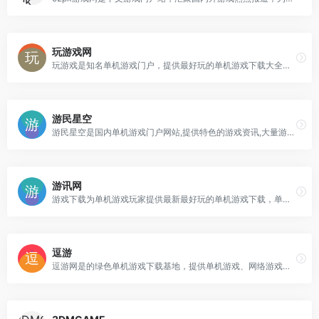
玩游戏网
玩游戏是知名单机游戏门户，提供最好玩的单机游戏下载大全、单机游戏中文版下载，包括最新经典的国内外大型单机游戏、街机游戏、单机小游戏，免费单机游戏下载上玩游戏网。
游民星空
游民星空是国内单机游戏门户网站,提供特色的游戏资讯,大量游戏攻略,经验,评测文章,以及热门游戏资料专题
游讯网
游戏下载为单机游戏玩家提供最新最好玩的单机游戏下载，单机游戏下载大全中文版下载。还有海量丰富的单机游戏补丁、单机游戏攻略秘籍、单机游戏评测专题等精彩内容。
逗游
逗游网是的绿色单机游戏下载基地，提供单机游戏、网络游戏、好玩的手机游戏一键下载，自动安装，绿色安全！逗游网让您轻松玩游戏！