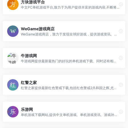
方块游戏平台
中文PC单机游戏平台,致力于为用户提供丰富的游戏内容,不断将全球优秀作品引入中国,玩单机游戏,来方块游戏平台.
WeGame游戏商店
WeGame游戏商店，致力于发现全球好游戏，提供游戏资讯、购买、下载、助手、直播和社区等一站式游戏服务，满足优质汉化、社交互动、稳定国服等更贴心的本地化需求，同时连接全球开发者与游戏玩家，构筑玩家与开发者的沟通桥梁。
牛游戏网
牛游戏网提供最新最热门的好玩的单机游戏下载、同时还有相关资讯、攻略和补丁。并有最齐全的电脑单机游戏排行榜，是你们最理想的电脑单机游戏下载平台。
红警之家
红警之家提供最新红色警戒下载,包括红色警戒2共和国之辉,尤里的复仇,红色警戒3起义时刻,世界大战等。
乐游网
单机游戏下载网站,提供中文单机游戏、单机游戏资讯、游戏补丁等。