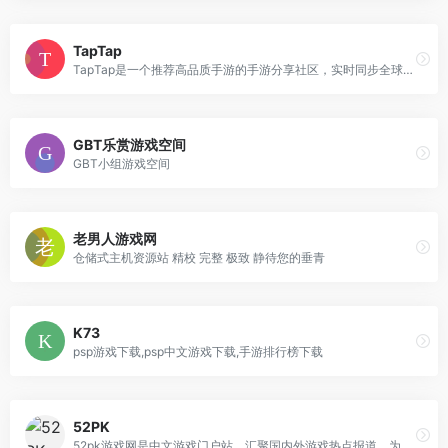
TapTap
TapTap是一个推荐高品质手游的手游分享社区，实时同步全球各大应用市场游戏排行榜，与全球玩家共同交流并发掘高品质手游。
GBT乐赏游戏空间
GBT小组游戏空间
老男人游戏网
仓储式主机资源站 精校 完整 极致 静待您的垂青
K73
psp游戏下载,psp中文游戏下载,手游排行榜下载
52PK
52pk游戏网是中文游戏门户站，汇聚国内外游戏热点报道，为千万网站用户365天提供权威游戏资讯，全方位打造免费中文网游单机游戏下载大全。