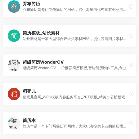
乔布简历
乔布简历是专门制作简历的网站，提供海量的优秀富有创意的电子版简历模板、大学生简历模板、中英文简历模板下载。
简历模板_站长素材
站长素材是一家大型综合设计类素材网站，提供高清图片素材、PSD素材、PPT模板、网页模板、脚本素材、简历模板、QQ表情、矢量素材、3D素材、酷站欣赏、Flash动画等设计素材，免费安全快速下载。
超级简历WonderCV
超级简历WonderCV - HR推荐简历模板,智能简历制作工具,专业中英文简历模板免费下载
稻壳儿
稻壳儿官网_WPS模板内容服务平台_PPT模板_精美办公模板素材_会员免费下载_工作总结_求职简历_教学课件等多品类模板应有尽有
简历本
简历本是一个专门写简历的网站，为求职者提供专业的简历模板，求职者使用简历本5分钟内就能做完一份简历。求职者可随时随地将制作的简历下载为Word、PDF、图片格式文件，也可在线发送到邮箱或手机。