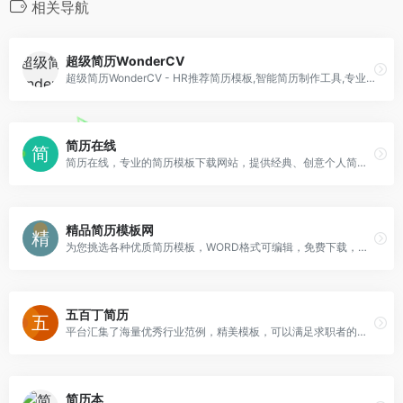
相关导航
超级简历WonderCV
超级简历WonderCV - HR推荐简历模板,智能简历制作工具,专业中英文简历模板免费下载
简历在线
简历在线，专业的简历模板下载网站，提供经典、创意个人简历模板、套装个人简历模板（简历封面+简历内容+自荐信）多种不同风格简历模板下载与制作的专业网站。
精品简历模板网
为您挑选各种优质简历模板，WORD格式可编辑，免费下载，你一定能够在这里找到合适您的简历模板，通用简历模板，应届生简历，简历表格，简历封面，英文简历，简历范文。直接下载即可使用。
五百丁简历
平台汇集了海量优秀行业范例，精美模板，可以满足求职者的各类简历需求，有效提升求职成功率
简历本