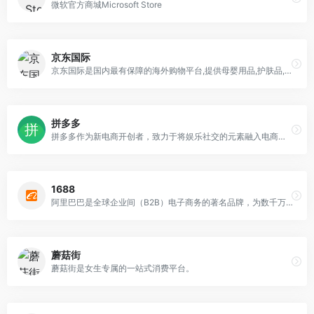
微软官方商城Microsoft Store
京东国际
京东国际是国内最有保障的海外购物平台,提供母婴用品,护肤品,彩妆,钟表首饰,数码电器等全球优质商品,全球直供,售后无忧,来京东国际,开启您的海外购物之旅吧。
拼多多
拼多多作为新电商开创者，致力于将娱乐社交的元素融入电商运营中，通过“社交+电商”的模式，让更多的用户带着乐趣分享实惠，享受全新的共享式购物体验。
1688
阿里巴巴是全球企业间（B2B）电子商务的著名品牌，为数千万网商提供海量商机信息和便捷安全的在线交易市场，也是商人们以商会友、真实互动的社区平台。
蘑菇街
蘑菇街是女生专属的一站式消费平台。