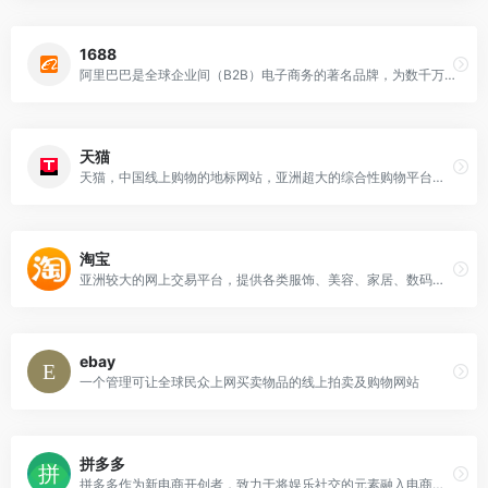
1688
阿里巴巴是全球企业间（B2B）电子商务的著名品牌，为数千万网商提供海量商机信息和便捷安全的在线交易市场，也是商人们以商会友、真实互动的社区平台。
天猫
天猫，中国线上购物的地标网站，亚洲超大的综合性购物平台，拥有10万多品牌商家。每日发布大量国内外商品！正品网购，上天猫！天猫千万大牌正品,品类全，一站购，支付安全，退换无忧！理想生活上天猫!
淘宝
亚洲较大的网上交易平台，提供各类服饰、美容、家居、数码、话费/点卡充值… 数亿优质商品，同时提供担保交易(先收货后付款)等安全交易保障服务，并由商家提供退货承诺、破损补寄等消费者保障服务，让你安心享受网上购物乐趣！
ebay
一个管理可让全球民众上网买卖物品的线上拍卖及购物网站
拼多多
拼多多作为新电商开创者，致力于将娱乐社交的元素融入电商运营中，通过“社交+电商”的模式，让更多的用户带着乐趣分享实惠，享受全新的共享式购物体验。