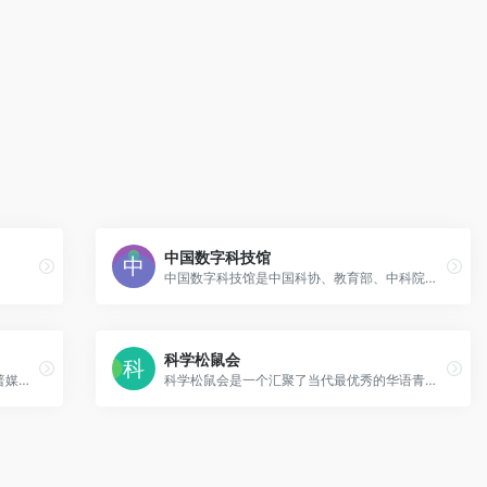
中国数字科技馆
中国数字科技馆是中国科协、教育部、中科院共建的一个基于互联网传播的国家级公益性科普服务平台
科学松鼠会
微科普是专注于科普知识传播的高层次科普媒体，以成为中国科普网站中的一面镜子为出发点，提供负责、有趣、权威的科普知识，在中国科普群体中有着良好声誉和重要影响。
科学松鼠会是一个汇聚了当代最优秀的华语青年科学传播者的非营利机构，旨在“剥开科学的坚果，帮助人们领略科学之美妙”