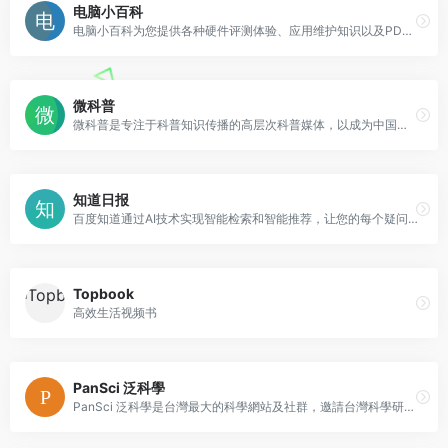
电脑小百科
电脑小百科为您提供各种硬件评测体验、应用维护知识以及PDF电子书等信息资源。
微科普
微科普是专注于科普知识传播的高层次科普媒体，以成为中国科普网站中的一面镜子为出发点，提供负责、有趣、权威的科普知识，在中国科普群体中有着良好声誉和重要影响。
知道日报
百度知道通过AI技术实现智能检索和智能推荐，让您的每个疑问都能够快速获得有效解答。
Topbook
高效生活视频书
PanSci 泛科學
PanSci 泛科學是台灣最大的科學網站及社群，邀請台灣科學研究者、教育者、愛好者、以及所有受科學影響的人們，共同暢談科學、將高深龐雜的科學發展重新放置回台灣公共論壇中，並且用理性思考社會議題中的科學面向，致力於提供科學討論的最佳場合，包括線上與線下。