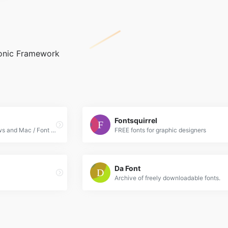
Ionic Framework
Fontsquirrel
WEB Free Fonts for Windows and Mac / Font free Download
FREE fonts for graphic designers
Da Font
Archive of freely downloadable fonts.