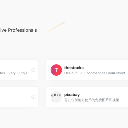
ive Professionals
thestocks
New 100% Free Stock Photos. Every. Single. Week.
Use our FREE photos to tell your story!
pixabay
可在任何地方使用的免费图片和视频