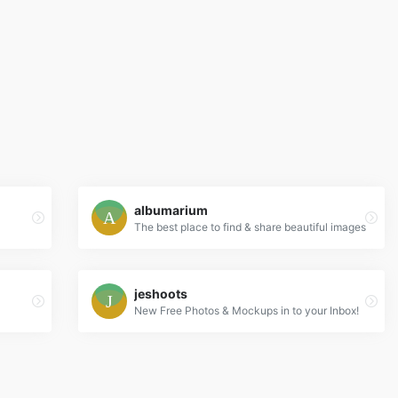
albumarium
The best place to find & share beautiful images
jeshoots
New Free Photos & Mockups in to your Inbox!