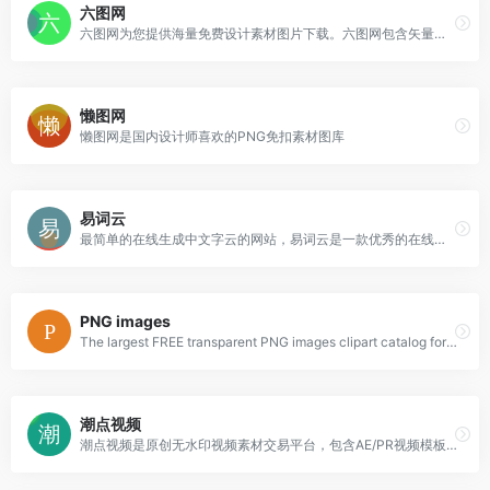
六图网
六图网为您提供海量免费设计素材图片下载。六图网包含矢量图,PS素材,psd素材免费下载,艺术字体下载,节日素材,淘宝素材,ppt模板,婚纱相册模板,网页模板等设计素材下载,是您设计的好帮手！
懒图网
懒图网是国内设计师喜欢的PNG免扣素材图库
易词云
最简单的在线生成中文字云的网站，易词云是一款优秀的在线中文词云生成网站，具有分词功能，内含多种形状模板，不同的配色方案，可供选择
PNG images
The largest FREE transparent PNG images clipart catalog for design and web design in best resolution and quality
潮点视频
潮点视频是原创无水印视频素材交易平台，包含AE/PR视频模板、航拍/实拍视频素材等，是企业值得信赖的可商用视频素材网站。