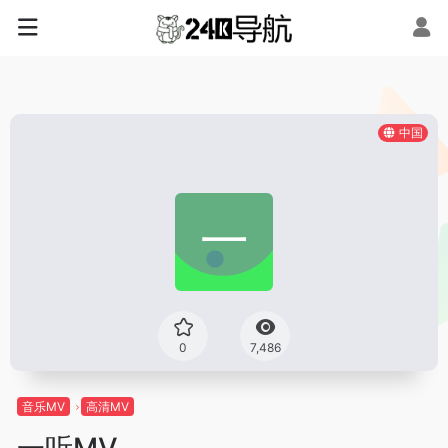
中国
0
7,486
音乐MV
高清MV
一听MV