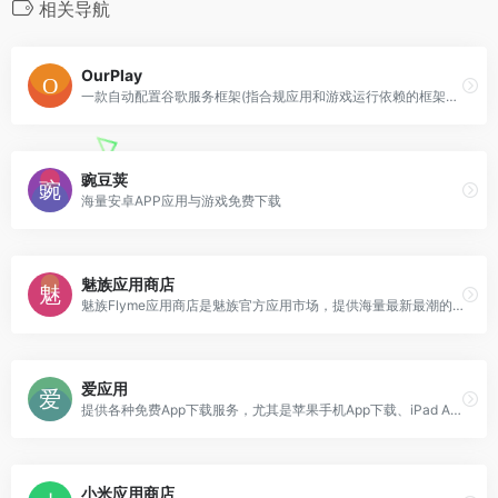
相关导航
OurPlay
一款自动配置谷歌服务框架(指合规应用和游戏运行依赖的框架，而不是谷歌商店或谷歌应用)，并免费提供全球合规游戏及应用的网络加速功能，稳定支持其安装及流畅运行的APP，完美解决了海外合规应用、游戏的网络连接、掉线、闪退、卡顿等问题。
豌豆荚
海量安卓APP应用与游戏免费下载
魅族应用商店
魅族Flyme应用商店是魅族官方应用市场，提供海量最新最潮的魅族手机应用、游戏和主题下载,按主题分类,下载排行推荐
爱应用
提供各种免费App下载服务，尤其是苹果手机App下载、iPad App下载和Mac App下载,包括最新最好玩的手机App游戏、手机App软件等手机App应用等。
小米应用商店