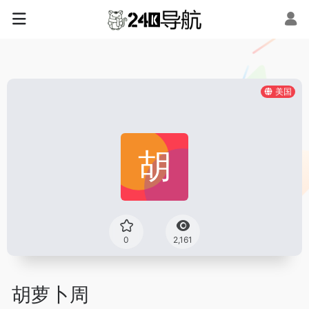
美国
0
2,161
胡萝卜周