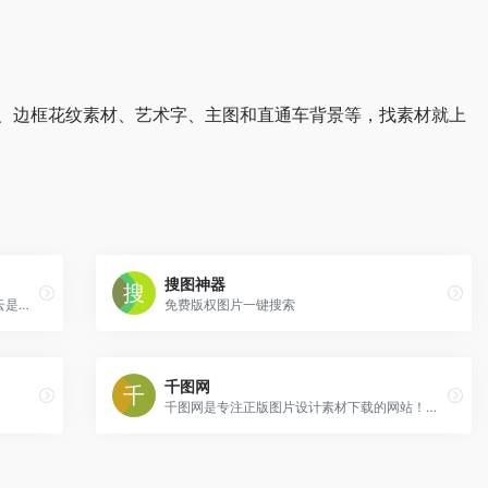
背景、边框花纹素材、艺术字、主图和直通车背景等，找素材就上
搜图神器
最简单的在线生成中文字云的网站，易词云是一款优秀的在线中文词云生成网站，具有分词功能，内含多种形状模板，不同的配色方案，可供选择
免费版权图片一键搜索
千图网
千图网是专注正版图片设计素材下载的网站！提供矢量图素材、背景图片素材、矢量图库、psd素材、字体模板、设计素材、PPT模板、视频素材、插画绘画、平面设计模板、Excel模板素材以及网页模板、网站设计素材、网页图标的下载服务。