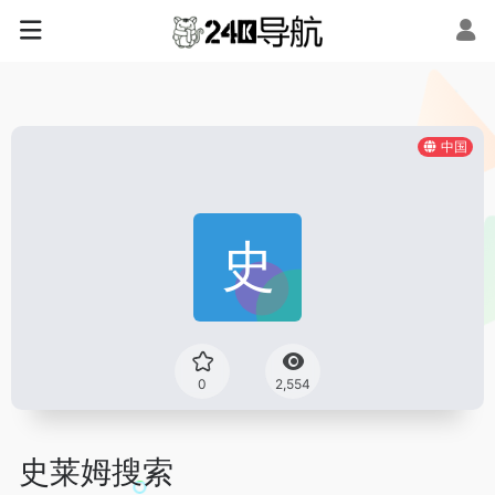
中国
0
2,554
史莱姆搜索