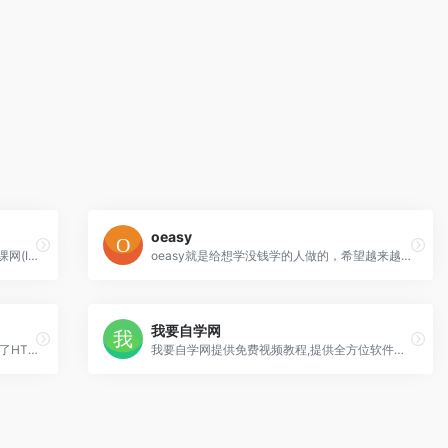
oeasy
慕课网（IMOOC）是IT技能学习平台。慕课网(IMOOC)提供了丰富的移动端开发、php开发、web前端、android开发以及html5等视频教程资源公开课。并且富有交互性及趣味性，你还可以和朋友一起编程。
oeasy就是给想学没钱学的人做的，希望越来越多的人来做教程.
我要自学网
菜鸟教程提供了编程的基础技术教程, 介绍了HTML、CSS、Javascript、Python，Java，Ruby，C，PHP , MySQL等各种编程语言的基础知识
我要自学网提供免费视频教程,提供全方位软件学习，有3D教程，平面教程，多媒体制作教程，办公信息化教程，机械设计教程，网站制作教程,电脑培训