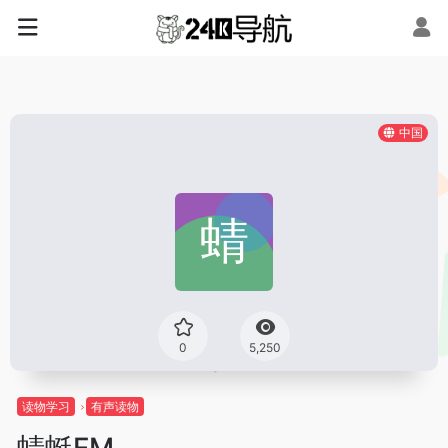
中国
0
5,250
读物学习
有声读物
蜻蜓FM