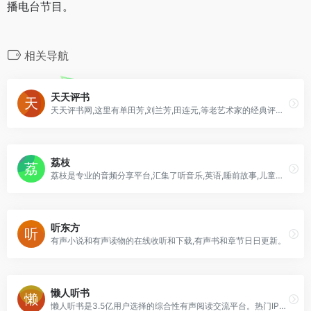
播电台节目。
相关导航
天天评书
天天评书网,这里有单田芳,刘兰芳,田连元,等老艺术家的经典评书,流行的有声小说和相声,并可以免费的在线收听和下载,每天及时更新
荔枝
荔枝是专业的音频分享平台,汇集了听音乐,英语,睡前故事,儿童故事,有声小说,相声段子,历史人文,有声书等数亿条音频,超过2亿用户选择的网络FM,随时随地，想听就听，你喜爱的音频尽在荔枝。
听东方
有声小说和有声读物的在线收听和下载,有声书和章节日日更新。
懒人听书
懒人听书是3.5亿用户选择的综合性有声阅读交流平台。热门IP入驻，知名主播云集，原创小说、经典文学、海量精品栏目共筑有声阅读生态圈，解放双眼，畅听世界