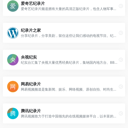
爱奇艺纪录片
爱奇艺纪录片频道拥有大量的高清正版纪录片，包含人物军事、历史、探索、文化、社会、科学、旅游、真人秀、政治等纪录片类型。纪录片片种有纪录电影、系列纪录片、微记录、长记录、段记录、网络纪录片、纪实栏目等。
纪录片之家
分享纪录片，分享美剧，留住这些让我们感动的电视节目。纪录片之家提供最新、最全、最经典的纪录片和美剧下载。
央视纪实
纪实台汇集了央视大量优秀经典纪录片，集纳国内地方台、BBC、国家地理、美国历史频道、NHK等各具特色的高清正版纪录片资源，是国内纪录片资源最为丰富的视频播放频道。
网易纪录片
网易视频频道是集新闻、娱乐、网络视频、原创自拍、时尚生活、纪录片、影视剧、访谈等内容于一体的综合性视频资讯门户站点。
腾讯纪录片
腾讯视频致力于打造中国领先的在线视频媒体平台，以丰富的内容、极致的观看体验、便捷的登录方式、24小时多平台无缝应用体验以及快捷分享的产品特性，主要满足用户在线观看视频的需求。