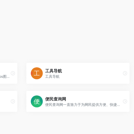
工具导航
PS在线图片编辑器是一个专业精简的在线ps图片照片制作处理软件工具，绿色免安装，免下载，直接在浏览器打开就可用它修正，调整和美化图像。
工具导航
便民查询网
便民查询网一直致力于为网民提供方便、快捷的在线查询服务。