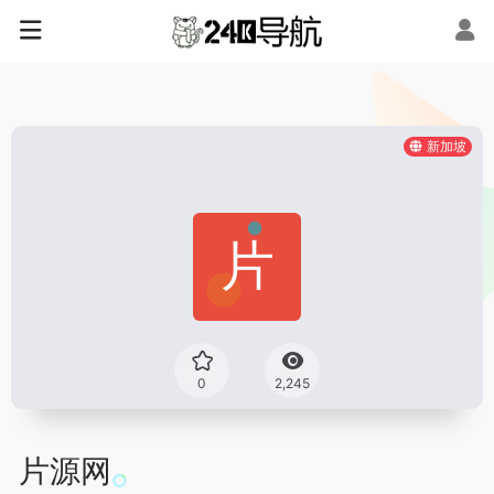
新加坡
0
2,245
片源网