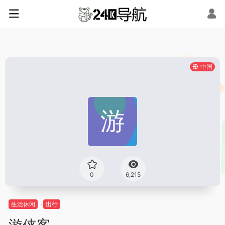
中国
0
6,215
生活休闲
出行
游侠客