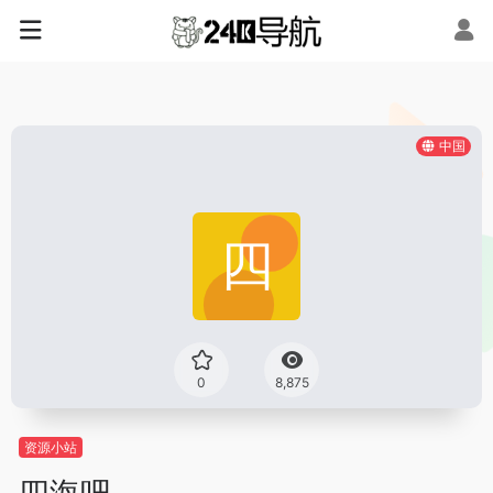
中国
0
8,875
资源小站
四海吧