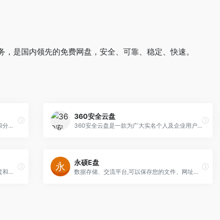
务，是国内领先的免费网盘，安全、可靠、稳定、快速。
360安全云盘
百度网盘为您提供文件的网络备份、同步和分享服务。空间大、速度快、安全稳固，支持教育网加速，支持手机端。现在注册即有机会享受15G的免费存储空间
360安全云盘是一款为广大实名个人及企业用户提供云存储及文件共享服务的产品。可以安全存储个人数据、实现多端同步、自动备份，并为中小企业、公司团队及家人朋友之间提供文件共享、成员管理等便捷的协同服务。
永硕E盘
和彩云是中国移动旗下的云存储产品。通过和彩云，您可以在手机和电脑间备份或同步照片、日历、通讯录、文档等，享受安全便捷的多种云服务。现在注册即有16G永久存储空间。
数据存储、交流平台,可以保存您的文件、网址、记事等。