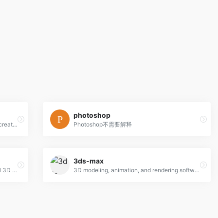
photoshop
Blender is the free and open source 3D creation suite.
Photoshop不需要解释
3ds-max
Cinema 4D is the perfect package for all 3D artists who want to achieve breathtaking results fast and hassle-free.
3D modeling, animation, and rendering software