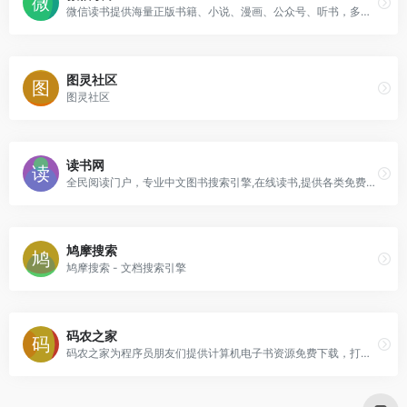
微信读书提供海量正版书籍、小说、漫画、公众号、听书，多设备同步实现跨屏阅读。与微信好友一起发现更多精品好书，随时交流感想，让阅读不再孤独。
图灵社区
图灵社区
读书网
全民阅读门户，专业中文图书搜索引擎,在线读书,提供各类免费电子书及图书导购服务
鸠摩搜索
鸠摩搜索 - 文档搜索引擎
码农之家
码农之家为程序员朋友们提供计算机电子书资源免费下载，打造成编程电子书的专业网站，精选计算机pdf电子书内容并推荐有价值的视频教程内容，为大家学习编程和计算机知识节省成本。