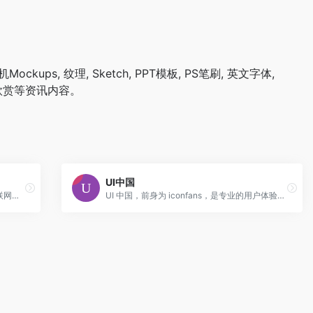
kups, 纹理, Sketch, PPT模板, PS笔刷, 英文字体,
计欣赏等资讯内容。
UI中国
大学生设计联盟是艺术设计交流学习的互联网平台,内容涵盖设计资讯、设计大赛、设计欣赏、设计文章、资源下载、设计博客等方面,集聚了最具潮流时尚、年轻活力的青年及学生人群。
UI 中国，前身为 iconfans，是专业的用户体验设计平 台。会员均为职业 UI 设计师，覆盖全国互联网公司。我们将打造中国最专 业的 UI 设计交流平台，为 UI 设计师做最好的职业生涯一站式服务，提高 UI 设计乃至互联网设计的行业价值!