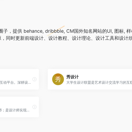
behance, dribbble, CM国外知名网站的UI, 图标, 样机Moc
彩画等资源，同时更新前端设计、设计教程、设计理论、设计工具和设
秀设计
站酷 (ZCOOL)，中国设计师互动平台。深耕设计领域十二年，站酷聚集了650万设计师、摄影师、插画师、艺术家、创意人，设计创意群体中具有较高的影响力与号召力。
设宝网链接更多有趣的设计师；是设计师实现知识变现、自由创作、优质内容沉淀、轻分享新生物；插画设计师,UI设计师,设计师联盟,字体设计师社交平台