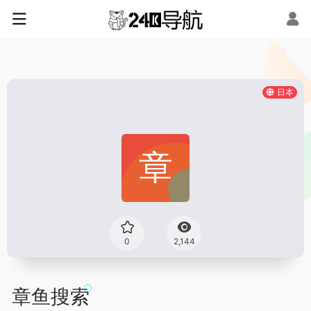
日本
0
2,144
章鱼搜索